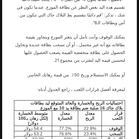
تقسيم هذه اليد بغض النظر عن بطاقة الموزع. عندما تكون في
شك ، تذكر: “قم دائمًا بتقسيم يط البلاك جاك التي تتكون من
آس وبطاقات الـ8”.
يمكنك الوقوف وأنت تأمل أن يتعثر الموزع ويتجاوز بقيمة
بطاقاته مع أنه غير محتمل ، أو أن تسحب بطاقة جديدة وتحاول
الحصول على بطاقة منخفضة القيمة يصعب الحصول عليها
لتحسين قيمة اليد لتقترب من مجموع 21.
أو يمكنك الاستسلام وربح 50٪ من قيمة رهانك الخاسر.
لمعرفة أفضل قرارات اللعب ، راجع الجدول أدناه:
احتماليات الربح والخسارة والعائد المتوقع ليد بطاقات
بلاك جاك 16 صلبة ضم بطاقة يد 10 مع الموزع
قرار
معدل
معدل
متوسط الخسارة
اللعب
الربح
الخسارة
(لكل رهان بـ100
دولار)
الوقوف
22.8%
77.2%
54.4 دولار
السحب
23.4%
76.6%
53.2 دولار