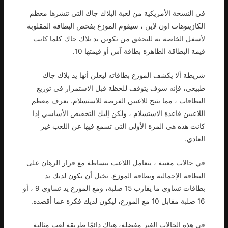
في النسخة الأمريكية من لعبة البلاك جاك التي تنشرها معظم
الكازينوهات اون لاين ، سيقوم الموزع بفحص البطاقة المقلوبة
لأسفل الخاصة به للتحقق من تكوين يد بلاك جاك كلما كانت
قيمة البطاقة الظاهرة بطاقة آس أو قيمتها 10.
شريطة ألا يكشف الموزع بطاقاته ليعلن أنها يد بلاك جاك
طبيعي، فإنه سوف يتوقف للحظة قبل الاستمرار في توزيع
البطاقات ، مما يتيح للاعبين الفرصة للاستسلام. يعرف معظم
اللاعبين قاعدة الاستسلام ، ولكن إليك التخفيض الأساسي إذا
كانت هذه هي المرة الأولى التي تسمع فيها عن اللعب غير
العادي.
في حالات معينة ، يتعامل اللاعب ببساطة مع قرار الرهان على
البطاقة الإجمالية وبطاقة الموزع. تخيل أن يكون لديك يد
بطاقات تساوي ما يقارب 15 صلبة، ومع الموزع يد تساوي 9 ، أو
16 صلبة مقابل 10 مع الموزع، ليكون لديك فكرة عما أقصده.
في هذه الحالات الغير مفضلة، هناك دائمًا طريقة لعب مثالية