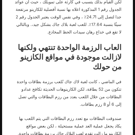
لكن القيام بذلك يتسبب في كارثة على تمويلك ، حيث أن عوائد
الجدول رقم 1 المذكورة اعلاه بها نسبة أفضلية للكازينو مرتفعة
جدا لتصل إلى 24.71٪ ، وفي نفس الوقت يعتبر الجدول رقم 2
سيئًا بنسبة 17.64٪. للعب لعبة بلاك جاك بشكل جيد،. وبالتالي
لا تقع في خداع رهان سيدات الحظ المخادع.
العاب الرزمة الواحدة تنتهي ولكنها
لازالت موجودة في مواقع الكازينو
من حولك
في الماضي ، كانت لعبة لاك جاك تُلعب برزمة بطاقات واحدة
تتكون من 52 بطاقة، لكن الكازينوهات الحديثة تكافح عدادو
البطاقات من خلال اللعب بعدد من رزم البطاقات والتي تصل
إلى 6 أو 8 رزم بطاقات.
صندوقت البطاقات مع تعدد رزم البطاقات التي يتم اللعب بها
يكاد يجعل عملية العد عملية مستحيلة ، لكن بعض مواقع
الكازينو ما زالت تقدم لعب البلاك جاك برزمة بطاقات واحدة.