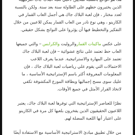
الذين يختبرون حظهم على الطاولة سنة بعد سنة. ولكن بالنسبة
لعدد مختار ، فإن لعبة البلاك جاك هي أجمل العاب القمار في
الكازينو ، وهي نوع نادر من العاب القمار يمكن للاعبين من خلال
التفكير والتخطيط فيها أن يؤثروا على النواتج بشكل حقيقي.
على عكس
ماكينات القمار
والروليت
والكرابس
– والتي جميعها
العاب حظ تعتمد على نتائج عشوائية – فإن لعبة البلاك جاك
تعتمد على المهارة والاستراتيجية. عندما يعرف اللاعب
الاحتمالات التي يقوم علي رياضيات لعبة البلاك جاك ، فإن
المعلومات المعروفة أكثر باسم الإستراتيجية الأساسية ، ما
عليك سوى مسح إجماليها وبطاقة الموزع المكشوفة تكفي
لاتخاذ القرار الأمثل في جميع الأوقات.
نظرًا للعناصر الإستراتيجية التي توفرها لعبة البلاك جاك، يعتبر
اللاعبون الحقيقيون الذين يفخرون بلعبها كل مرة في الكازينو
على اعتبار أنها اللعبة المضلة لهم.
من خلال تطبيق مبادئ الاستراتيجية الأساسية مع الاستفادة أيضًا