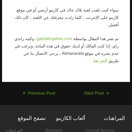
سواء كنت تلعب لعبة بلاك جاك في كازينو أرضي أو في موقع
كازينو على الإنترنت ، كلما زادت معرفتك عن اللعبة ، كان ذلك
أفضل.
تم نشر هذا المقال بواسطة
gamblingsites.com
، وكتبه راندي
راي. إذا كنت المالك أو لديك حقوق في هذه المادة، وترغب في
عدم نشره في موقع Rehanarabi ، يرجى الاتصال بنا عن
طريق
النقر هنا
.
←
Previous Post
Next Post
→
المراهنات
ألعاب الكازينو
تصفح الموقع
Football Betting
Blackjack
المراجعات