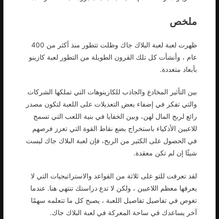
ملخص
ظهرت لعبة لعبة البلاك جاك وظلت تتطور منذ أكثر من 400
عام ، وأنشأت كل تلك القرون الطويلة من التطور لعبة كازينو
بأبعاد متعددة.
بين التأثير المخادع والجاذب للكازينوهات التي تملكها الشركات
والتي تفكر في إضفاء بعض التعديلات على اللعبة لتكون مصدر
رائع لربح المال لهن، وبين الخفايا في بنية اللعب التي تسمح
للاعبين الأذكياء باستخراج بضع نقاط القوة التي تعزز فرصهم
في الحصول على الكثير من الربح، فإن لعبة البلاك جاك ليست
شيئًا إن لم تكن معقدة.
لقد تعرفت للتو على ثلاثة من القواعد والاستراتيجيات التي لا
يعرفها معظم اللاعبين ، ولكن لا تدع دراستك تنتهي هنا. عندما
تغوص في تفاصيل تفاصيل اللعبة ، يصبح كل ما تتعلمه سهمًا
آخر يساعدك في ساحة المعركة في لعبة البلاك جاك.