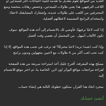
العديد من المواقع تقوم بتعديل ما تقدمه لتلبية احتياجات أكثر للمبتدئين أو
اللاعب الترفيهي. هذا يعني طاولات للمبتدئين، وحصص رهانات منخضة ومنع
المحترفين من اللعب على طاولات عديدة، وإشعارك (لمضايقتك لاحقا)،
واستخدام البرامج المصممة لاعطائهم أفضلية.
إذا كنت لاعبًا ترفيهيًا، فأوصي لك بالانضمام إلى أحد هذه المواقع. سوف
تكون الألعاب أسهل. من المحتمل أن تقضي وقت أفضل.
وإذا كنت (شبه/ تريد) لاعبا محترفًا؟ قد ترغب في تجنب هذه المواقع، إلا إذا
كنت تحب لعب أكثر من 4 طاولات مع لاعبين مجهولين وبدون برامج.
مسلح بهذه المعرفة، أقترح عليك أخذ استراحة سريعة من هذه الصفحة
لقراءة مراجعات مواقع البوكر اون لاين الخاصة بنا. ثم اختر موقع للانضمام
إليه.
بمجرد اتخاذ هذا القرار، ستكون خطوتك التالية هي إنشاء حساب.
أنشئ حسابك