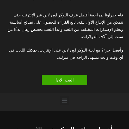
قام خبراؤنا بمراجعة أفضل غرف البوكر اون لاين عبر الإنترنت حتى
تتمكن من الإيداع الأول بثقة. تابع القراءة للحصول على نصائح أساسية،
وتعلم الإصدارات المختلفة من اللعبة وابدأ اللعب بحصص رهان بدءًا من
سنت إلى آلاف الدولارات.
وأفضل جزء؟ مع لعبة البوكر اون لاين على الإنترنت، يمكنك اللعب في
أي وقت وانت بمنتهى الراحة في منزلك.
العب الآن!
الكازينوهات لكبار الشخصيات (VIP)