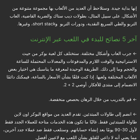
إنها بداية جيدة. وستلاحظ أن العديد من الألعاب بها مجموعة متنوعة من
الأشكال. على سبيل المثال، بطولات ديب ستاك والضربة القاضية، العاب
التربو والطي السريع النقدية، ودورات التربو وshort stack، وغيرها.
آخر 5 نصائح للبدء في اللعب عبر الإنترنت
← جرب العاب وأشكال مختلفة. ستختلف كل لعبة بوكر من حيث
الاستراتيجية والوقت اللازم والمدفوعات والمعدلات المحتملة للساعة
والحجم وما إلى ذلك. الطريقة الوحيدة لمعرفة ما يناسبك هي اختيار بعض
الألعاب المختلفة ولعبها. إذا كنت قلقًا بشأن الأسعار بالساعة، فيمكنك دائمًا
الانضمام إلى منتدى للأفكار. أوصي 2 + 2.
← قم بالتدريب من خلال الرهان بحصص منخفضة.
← انضم إلى طاولات المبتدئين. تقدم العديد من مواقع البوكر اون لاين
طاولة للمبتدئين فقط. غالبًا ما تكون هذه الخدمات متاحة للعملاء الجدد فقط
لأول 30-90 يومًا بعد إنشاء حساباتهم. وستلعب فقط ضد عملاء جدد آخرين،
مما يعني أنه لا داعي للقلق بشأن اللعب مع لاعبين أفضل.