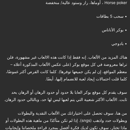
Horse poker ، أوماها، راز وستود عالية/ منخفضة
• سحب 5 بطاقات
• بوكر الأناناس
• بادوجي
هناك المزيد من الألعاب. إنه فقط إذا كانت هذه الالعاب غير مشهورة، فلن
تراها معروضة في كل موقع بوكر (على عكس الألعاب المذكورة أعلاه –
معظم المواقع، إن لم يكن جميعها توفرها). كلما كانت الفرص أكثر غموضًا،
كلما قلت احتمالات إيجاد لعبة للانضمام إليها، أيضًا.
سوف يقدم كل موقع بوكر العابا بلا حدود أو حدود الرهان أو الرهان بحد
ثابت. الألعاب الأكثر شعبية التي يتم لعبها ليس لها حد، وبالتالي حدود الرهان.
من هنا، سوف تحصل على اختياراتك من الألعاب النقدية والبطولات
وبطولات حدد واذهب (sngs). إذا لم تكن متأكدًا من ماهية هذه البطولات أو
ماذا تختار، سوف تكون لديك فكرة أفضل بمجرد قراءة ملخصاتنا وإيجابيات