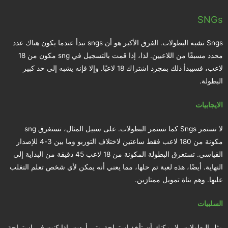
SNGs
Sngs تشبه البطولات. الفرق الأكبر هو أن sngs تبدأ عندما يكون هناك عدد
محدد مسبقًا من اللاعبين. لذا، إذا قمت بالتسجيل في sng مكون من 18
لاعب، فسيبدأ ذلك بمجرد اشتراك 18 لاعبًا. وإلا فإنه يشبه إلى حد كبير
البطولة.
الايجابيات
لا تستمر Sngs كما تستمر البطولات. على سبيل المثال، تستغرق sng
مكونة من 180 لاعب فقط ساعتين لاختلاف التوربو وما بين 3-4 للإصدار
القياسي. تستغرق البطولة المكونة من 18 لاعب 45 دقيقة من البداية إلى
النهاية. أيضًا، هذه لعبة تم حلها، مما يعني أنه يمكن لأي شخص تعلم التغلب
عليها. وهم بناة تمويل ممتازين.
السلبيات
مثل البطولات، لا يمكنك أن تأخذ استراحة متى أردت. إذا كنت في استراحة،