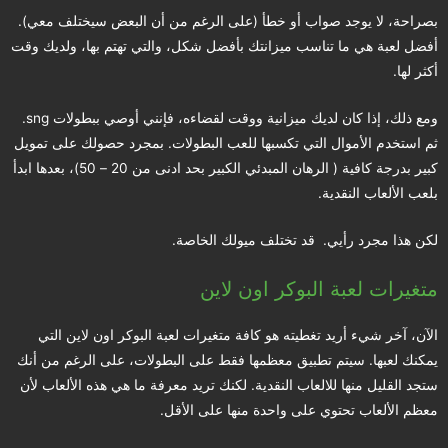
بصراحة، لا يوجد صواب أو خطأ (على الرغم من أن البعض سيختلف معي).
أفضل لعبة هي ما تناسب ميزانتك بأفضل شكل، والتي تهتم بها، ولديك وقت
أكثر لها.
ومع ذلك، إذا كان لديك ميزانية ووقت لقضاءه، فإنني أوصي ببطولات sng.
ثم استخدم الأموال التي تكسبها للعب البطولات. بمجرد حصولك على تمويل
كبير بدرجة كافية ( الرهان المبدئي الكبير بحد ادنى من 20 – 50)، بعدها ابدأ
بلعب الألعاب النقدية.
لكن هذا مجرد رأيي. قد تختلف ميولك الخاصة.
متغيرات لعبة البوكر اون لاين
الآن، آخر شيء أريد تغطيته هو كافة متغيرات لعبة البوكر اون لاين التي
يمكنك لعبها. سيتم تطبيق معظمها فقط على البطولات، على الرغم من أنك
ستجد القليل منها للالعاب النقدية. لكنك تريد معرفة ما هي هذه الألعاب لأن
معظم الألعاب تحتوي على واحدة منها على الأقل.