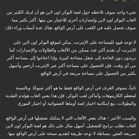
شيء واحد سوف تلاحظه حول لعبة البوكر اون لاين هو أن لديك الكثير من
العاب البوكر اون لاين وإصدارات أخرى للاختيار من بينها. أكثر بكثير مما
سوف تحصل عليه في اللعب على أرض الواقع. هناك عدة أسباب وراء ذلك:
لا توجد قيود للمساحة على الإنترنت. يمكن لموقع البوكر اون لاين على
الإنترنت أن تقدم أكبر عدد ممكن من الألعاب والطاولات والإصدارات كما
يريدون دون الحاجة إلى شغل مساحة كبيرة. وإذا احتاجوا إلى مساحة أكبر
من أي وقت، فإن الحصول على مساحة أكبر عبر الإنترنت أرخص وأسهل
بكثير من الحصول على مساحة مربعة في أرض الواقع.
ثانياً، ستوفر الغرف في أرض الواقع فقط ما هو أكثر شيوعًا. وبالنسبة
لمعظم الكازينوهات وأماكن لعب البوكر، فإن هذا يعني العاب هولدم النقدية
والبطولات، مع إمكانية اختيار لعبة أوماها العشوائية أو اختيار الموزع.
والسبب الأخير – هناك بعض الألعاب التي لا يمكنك تشغيلها في أرض الواقع.
العاب تطلب برامج للتشغيل. أسهل مثال على ذلك هو لعبة البوكر اون لاين
سريعة الفض. ببساطة لا توجد طريقة لتقديم نسخة على أرض الواقع منها.