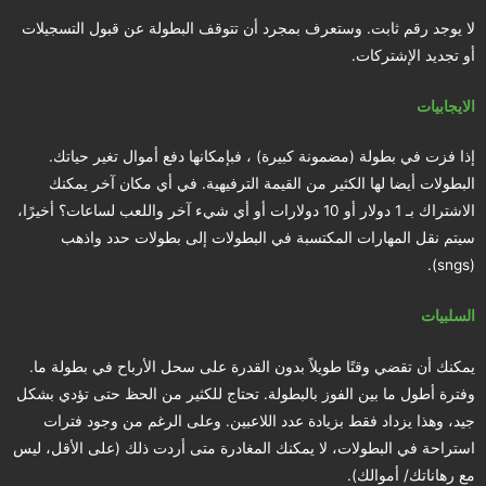
لا يوجد رقم ثابت. وستعرف بمجرد أن تتوقف البطولة عن قبول التسجيلات
أو تجديد الإشتركات.
الايجابيات
إذا فزت في بطولة (مضمونة كبيرة) ، فبإمكانها دفع أموال تغير حياتك.
البطولات أيضا لها الكثير من القيمة الترفيهية. في أي مكان آخر يمكنك
الاشتراك بـ 1 دولار أو 10 دولارات أو أي شيء آخر واللعب لساعات؟ أخيرًا،
سيتم نقل المهارات المكتسبة في البطولات إلى بطولات حدد واذهب
(sngs).
السلبيات
يمكنك أن تقضي وقتًا طويلاً بدون القدرة على سحل الأرباح في بطولة ما.
وفترة أطول ما بين الفوز بالبطولة. تحتاج للكثير من الحظ حتى تؤدي بشكل
جيد، وهذا يزداد فقط بزيادة عدد اللاعبين. وعلى الرغم من وجود فترات
استراحة في البطولات، لا يمكنك المغادرة متى أردت ذلك (على الأقل، ليس
مع رهاناتك/ أموالك).