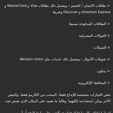
← بطاقات الائتمان / الخصم – ويشمل ذلك بطاقات Visa و MasterCard و
American Express و Discover وغيرها.
← البطاقات المدفوعة مسبقا
← الحوالات المصرفية
← الشيكات
← تحويلات الأموال – ويشمل ذلك خدمات مثل Western Union
← بيتكون
← المحافظ الإلكترونية
بعض الخيارات مخصصة للإيداع فقط، السحب من الكازينو فقط، والبعض
الآخر يمكن استخدامه لكليهما. وغالبا ما يعتمد على المكان الذي تعيش فيه.
لعمل إيداعك، كل ما عليك فعله هو العثور على رابط الدفع أو أمين