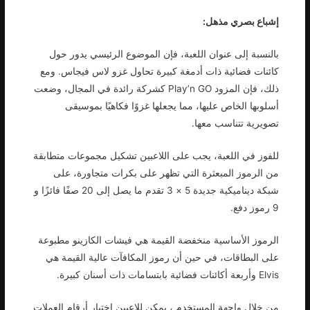
إشباع بصري مذهل:
بالنسبة إلى عنوان اللعبة، فإن الموضوع الرئيسي يدور حول
كائنات فضائية ذات أدمغة كبيرة تحاول غزو لاس فيجاس. ومع
ذلك، فإن المزود Play’n GO كشركة رائدة في المجال، وضعت
أسلوبها الخاص عليها، مما يجعلها غزوًا فكاهيًا بموسيقى
تصويرية تتناسب معها.
للفوز في اللعبة، يجب على اللاعبين تشكيل مجموعات متطابقة
من الرموز المبعثرة التي تظهر على بكرات متجاورة، على
شبكة ديناميكية جديدة 5 × 3 تقدم ما يصل إلى 20 صفًا فائزًا و
9 رموز دفع.
الرموز الأساسية منخفضة القيمة هي فيشات الكازينو مطبوعة
على البطاقات، في حين أن رموز المكافآت عالية القيمة هي
Elvis وأربعة أكائنات فضائية بابتسامات ذات أسنان كبيرة.
من خلال واجهة المستخدم ، يمكن للاعبين اختيار أرقام العملات