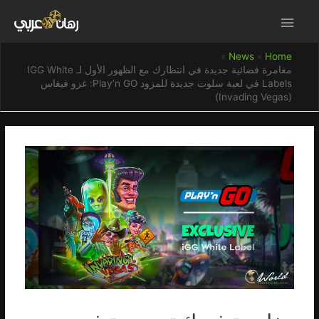
News
Home
مغامرة فضائية جديدة في انتظارك مع الظهور الأول لـ IGG White
Labels في لعبة سلوت جديدة للمزود Play’n GO: غزو فيغاس
(Invading Vegas)