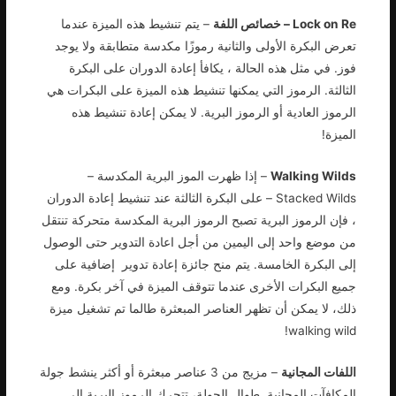
Lock on Re – خصائص اللفة
– يتم تنشيط هذه الميزة عندما
تعرض البكرة الأولى والثانية رموزًا مكدسة متطابقة ولا يوجد
فوز. في مثل هذه الحالة ، يكافأ إعادة الدوران على البكرة
الثالثة. الرموز التي يمكنها تنشيط هذه الميزة على البكرات هي
الرموز العادية أو الرموز البرية. لا يمكن إعادة تنشيط هذه
الميزة!
Walking Wilds
– إذا ظهرت الموز البرية المكدسة –
Stacked Wilds – على البكرة الثالثة عند تنشيط إعادة الدوران
، فإن الرموز البرية تصبح الرموز البرية المكدسة متحركة تنتقل
من موضع واحد إلى اليمين من أجل اعادة التدوير حتى الوصول
إلى البكرة الخامسة. يتم منح جائزة إعادة تدوير إضافية على
جميع البكرات الأخرى عندما تتوقف الميزة في آخر بكرة. ومع
ذلك، لا يمكن أن تظهر العناصر المبعثرة طالما تم تشغيل ميزة
walking wild!
اللفات المجانية
– مزيج من 3 عناصر مبعثرة أو أكثر ينشط جولة
المكافآت المجانية. طوال الجولة، تتحرك الرموز البرية إلى