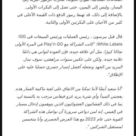
اليسار، وليس إلى اليمين، حتى تصل إلى البكرات الأولى.
بالإضافة إلى ذلك، قد تهبط رموز الدفع ذات القيمة الأعلى في
كثير من الأحيان على البكرتين الأولى والثانية.
قال فيل بيرسون ، رئيس العمليات ورئيس المبيعات في IGG
White Labels: “
كانت الشراكة مع Play’n GO في المرة الأولى
نجاحًا كبيرًا. مثل أي علاقة جيدة، فإن العودة لثواني هي دائمًا
علامة جيدة. ولكن على عكس سنوات مراهقتي، سوف نبذل
المزيد من الجهد ونجعله أفضل إصدار حصري حصلنا عليه على
الإطلاق”
.
“
أنا سعيد أيضًا لأننا تمكنا من الاتفاق على لعبة ماكينة القمار هذه.
يعجبني المبدأ وأي شيء يريد غزو فيغاس مرحب به بالنسبة لي،
بما في ذلك الفضائيون العشوائيون الذين يتوهمون إدخال مسبار
في إلفيس. إنه لمن دواعي سرورنا أن نواصل هذه الشراكة
القوية حتى عام 2023 مع هذا العرض الحصري وأنا متحمس
لمستقبل الشركتين
“.