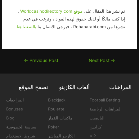
تم نشر هذا المقال على
موقع Worldcasinodirectory.com
.
إذا كنت مالكًا أو لديك حقوق لهذه المواد ، وترغب في عدم
نشرها من Rehanarabi.com ، فيرجى الاتصال بنا
بالضغط هنا
.
←
Previous Post
Next Post
→
المراهنات
ألعاب الكازينو
تصفح الموقع
Football Betting
Blackjack
المراجعات
المراهنات الرياضية
Roulette
Bonuses
اليانصيب
ماكينات القمار
Blog
كرابس
Poker
سياسة الخصوصية
VIP
الكازينو المباشر
شروط الاستخدام