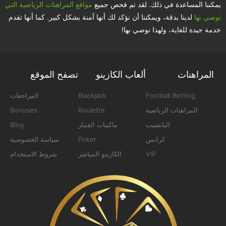
يمكننا المساعدة في ذلك. لقد تم فحص جميع
مواقع المراهنات الرياضية التي
نوصي بها
لدينا بدقة، ويمكننا أن نؤكد لك أنها آمنة بشكل كبير. كما أنها تقدم
خدمة جيدة للغاية، ولهذا نوصي بها!
المراهنات
ألعاب الكازينو
تصفح الموقع
Football Betting
Blackjack
المراجعات
المراهنات الرياضية
Roulette
Bonuses
اليانصيب
ماكينات القمار
Blog
كرابس
Poker
سياسة الخصوصية
VIP
الكازينو المباشر
شروط الاستخدام