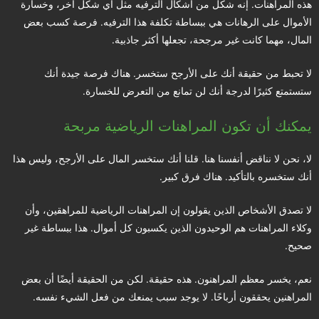
هذه المراهنات. إنه شكل من أشكال الترفيه مثل أي شكل آخر، وخسارة
الأموال على الرهانات هي ببساطة تكلفة هذا الترفيه. فرصة كسب بعض
المال، مهما كانت غير مرجحة، تجعلها أكثر جاذبية.
لا تحبط من حقيقة أنك على الأرجح ستخسر. هناك فرصة جيدة أنك
ستستمتع كثيرًا لدرجة أنك لن تمانع من التعرض للخسارة.
يمكنك أن تكون المراهنات الرياضية مربحة
لا، نحن لا نناقض أنفسنا هنا. قلنا أنك ستخسر المال على الأرجح، وليس هذا
أنك ستخسره بالتأكيد. هناك فرق كبير.
لا تصدق الأشخاص الذين يقولون إن المراهنات الرياضية للمراهقين، وأن
وكلاء المراهنات هم الوحيدون الذين يكسبون كل أموال. هذا ببساطة غير
صحيح.
نعم، يخسر معظم المراهنون. هذه حقيقة. لكن من الحقيقة أيضًا أن بعض
المراهنين يحققون أرباحًا. لا يوجد سبب يمنعك من فعل الشيء نفسه.