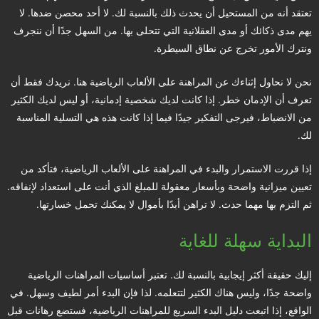
تعتقد أنه من المستحيل أن يحدث ذلك بالنسبة لك. لا أحد محصن ضدها. لا
يهم مدى ذكائك أو مدى العقلانية التي تتحلى بها. من السهل جدًا أن ننجرف
ونترك الأمور تخرج عن نطاق السيطرة.
نحن لا نحاول إثناءك عن المراهنة على الألعاب الرياضية هنا. نريدك فقط أن
تعرف أن الإدمان خطر. إذا كانت لديك شخصية إدمانية، أو ليس لديك الكثير
من الانضباط، فيرجى التفكير جيدًا فيما إذا كانت هذه هي التسلية المناسبة
لك.
إذا قررت الاستمرار والبدء في المراهنة على الألعاب الرياضية، فتأكد من
تعيين ميزانية واضحة وبأسعار معقولة للمبلغ الذي أنت على استعداد لإنفاقه.
ثم التزم بها مهما حدث. لا تراهن أبدًا بأموال لا يمكنك تحمل خسارتها.
البداية سهلة للغاية
إليك حقيقة أكثر إيجابية بالنسبة لك. تعتبر أساسيات المراهنات الرياضية
واضحة جدًا، وليس هناك الكثير لتتعلمه. لذا فإن البدء أمر لطيف وسهل. في
الواقع، إذا اتبعت دليل البدء السريع للمراهنات الرياضية، فستضع رهانات قبل