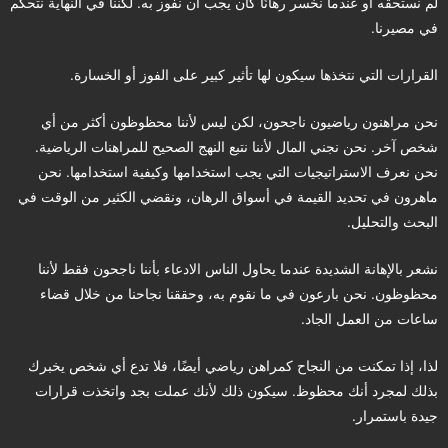
لم نستحقه أو عندما نخسر رهانًا كان يجب أن نفوز به. لكننا في النهاية نتحكم
في مصيرنا.
القرارات التي نتخذها سيكون لها تأثير كبير على الفوز أو الخسارة.
نحن مراهنون رياضيون ناجحون، لكن ليس لأننا محظوظون أكثر من أي
شخص آخر. نحن نجني المال لأننا نتبع النهج الصحيح للمراهنات الرياضية.
نحن نعرف الاستراتيجيات التي يجب استخدامها وكيفية استخدامها. نحن
ماهرون في تحديد القيمة في أسواق الرهان، ونقضي الكثير من الوقت في
البحث والتحليل.
نشعر بالإهانة الشديدة عندما يحاول الناس الادعاء بأننا ناجحون فقط لأننا
محظوظون. نحن بارعون في ما نقوم به، وحققنا نجاحنا من خلال قضاء
ساعات من العمل الجاد.
لذا، إذا تمكنت من النجاح كمراهن رياضي أيضًا، فلا تدع أي شخص يخبرك
بذلك لمجرد أنك محظوظ. سيكون ذلك لأنك عملت بجد واتخذت قرارات
جيدة باستمرار.