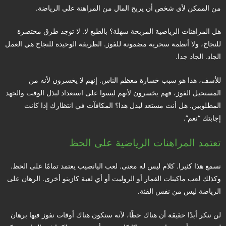
من الممكن لأي شخص أن يربح المال من المراهنة على الرياضة.
هل المراهنات الرياضية المربحة سهلة؟ بالطبع لا. لا توجد طرق مختصرة
للنجاح، ولا أنظمة سحرية مضمونة للفوز. الطريقة الوحيدة للنجاح هي العمل
الجاد. الجاد جدا.
للأسف، هذا هو سبب خسارة معظم الناس. إنهم لا يخسرون لأنه من
المستحيل الفوز، فهم يخسرون لأنهم ليسوا على استعداد لبذل الوقت والجهد
المطلوبين. هل أنت مستعد لبذل هذا؟ المكافآت في انتظارك إذا كانت
إجابتك “نعم”.
تعتمد المراهنات الرياضية على الحظ
نسمع هذا كثيرا. كلام ليس له معنى. لعب اليانصيب يعتمد تمامًا على الحظ.
وكذلك لعب ماكينات القمار أو الروليت أو أي لعبة كازينو أخرى. الرهان على
الرياضة ليس من نفس الفئة.
لن ننكر أبدًا حقيقة أن هناك حظًا، لأنه ستكون هناك أوقات نفوز فيها برهان