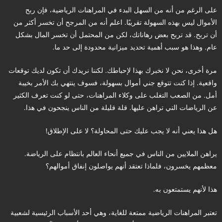
على الرغم من أنه من السهل البدء في المراهنات الرياضية، فإن ربح
الأموال ليس بهذه السهولة تقريبًا. اعلم أنه من المرجح أن تخسر أكثر من
أن تربح. قد تربح بعض رهاناتك، لكن من المحتمل أن تخسر المال بشكل
عام. وهذا هو سبب أهمية تحديد ميزانية محدودة إلى حد ما.
مرة أخرى، نحن لا نخبرك بهذا لإحباطك. لكننا نريدك أن تكون لديك توقعات
واقعية. إذا كنت تتوقع جني أموال بسهولة، فسوف ينتهي بك الأمر بخيبة
أمل. من الصعب التغلب على وكلاء المراهنات، حتى لو كنت تعرف الكثير
عن الرياضات التي تراهن عليها. قلة قليلة من الناس ينجحون في هذا.
هل هذا يعني أنه لا يجب عليك حتى المحاولة؟ لا على الإطلاق!
يراهن الملايين من الناس في جميع أنحاء العالم بانتظام على الرياضة.
معظمهم يخسرون، فلماذا تعتقد أنهم يواصلون إنفاق أموالهم؟
هذا لأنهم يستمتعون به.
تعتبر المراهنات الرياضية ممتعة للغاية، وهي أحد الأسباب الرئيسية لشعبية