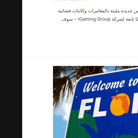
 رائدة في توريد iGaming مقرها السويد – لعبة سلوتس جديدة مليئة بالمغامرات وكائنات فضائية
بعنوان: Invading Vegas. ومع ذلك، فإن إبرام صفقة بين المزود وشركة IGG White Labels – علامة تجارية مقرها مالطا تابعة لشركة iGaming Group – سوف