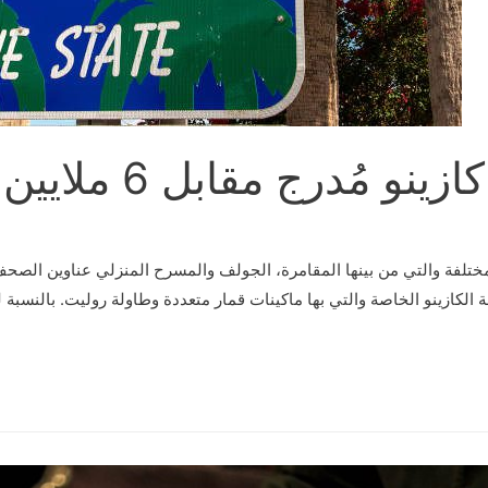
مقابل 6 ملايين دولار في فلوريدا
ختلفة والتي من بينها المقامرة، الجولف والمسرح المنزلي عناوين الصحف 
 الكازينو الخاصة والتي بها ماكينات قمار متعددة وطاولة روليت. بالنسبة ل