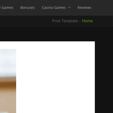
e Games
Bonuses
Casino Games
Reviews
Post Template
Home