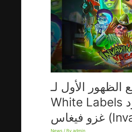
ظهور الأول لـ IGG
White Labels في لعبة سلوت جديدة للمزود Play’n GO:
Invadi)
News
/ By
admin