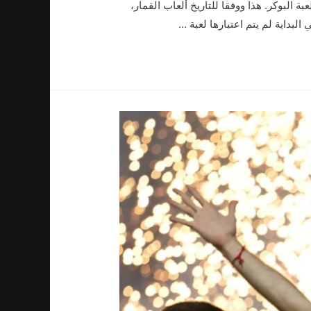
بة البوكر. هذا ووفقا للتاريخ ألعاب القمار،
داية لم يتم اعتبارها لعبة …