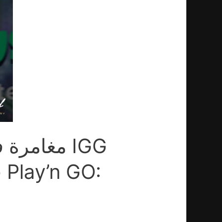
مغامرة فض