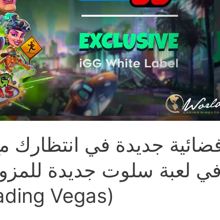
ائية جديدة في انتظارك مع ال
غزو فيغاس (ng Vegas